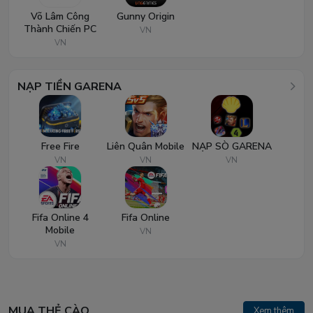
Võ Lâm Công
Gunny Origin
Thành Chiến PC
VN
VN
NẠP TIỀN GARENA
Free Fire
Liên Quân Mobile
NẠP SÒ GARENA
VN
VN
VN
Fifa Online 4
Fifa Online
Mobile
VN
VN
MUA THẺ CÀO
Xem thêm