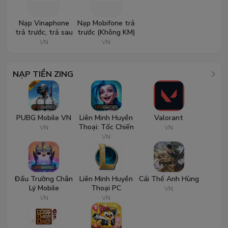
Nạp Vinaphone
Nạp Mobifone trả
trả trước, trả sau
trước (Không KM)
VN
VN
NẠP TIỀN ZING
PUBG Mobile VN
Liên Minh Huyền
Valorant
Thoại: Tốc Chiến
VN
VN
VN
Đấu Trường Chân
Liên Minh Huyền
Cái Thế Anh Hùng
Lý Mobile
Thoại PC
VN
VN
VN