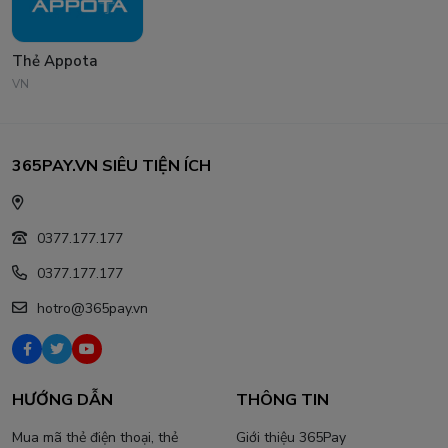
Thẻ Appota
VN
365PAY.VN SIÊU TIỆN ÍCH
0377.177.177
0377.177.177
hotro@365pay.vn
HƯỚNG DẪN
THÔNG TIN
Mua mã thẻ điện thoại, thẻ
Giới thiệu 365Pay