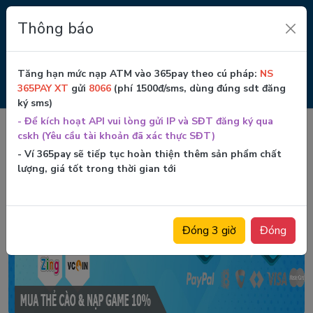
Thông báo
ĐĂNG NHẬP
ĐĂNG KÝ
Tăng hạn mức nạp ATM vào 365pay theo cú pháp:
NS
365PAY XT
gửi
8066
(phí 1500đ/sms, dùng đúng sdt đăng
Garena
Zing
Tài liệu tiếng anh
Windows 11
Nạp free fire
ký sms)
- Để kích hoạt API vui lòng gửi IP và SĐT đăng ký qua
cskh (Yêu cầu tài khoản đã xác thực SĐT)
- Ví 365pay sẽ tiếp tục hoàn thiện thêm sản phẩm chất
lượng, giá tốt trong thời gian tới
Đóng 3 giờ
Đóng