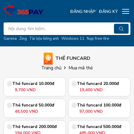
ĐĂNG NHẬP
ĐĂNG KÝ
Garena
Zing
Tài liệu tiếng anh
Windows 11
Nạp free fire
THẺ FUNCARD
Trang chủ
Mua mã thẻ
Thẻ funcard 10.000đ
Thẻ funcard 20.000đ
9,700 VND
19,400 VND
Thẻ funcard 50.000đ
Thẻ funcard 100.000đ
48,500 VND
97,000 VND
Thẻ funcard 200.000đ
Thẻ funcard 500.000đ
194,000 VND
485,000 VND