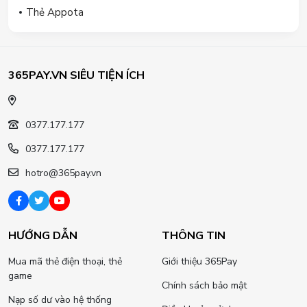
Thẻ Appota
365PAY.VN SIÊU TIỆN ÍCH
0377.177.177
0377.177.177
hotro@365pay.vn
HƯỚNG DẪN
THÔNG TIN
Mua mã thẻ điện thoại, thẻ
Giới thiệu 365Pay
game
Chính sách bảo mật
Nạp số dư vào hệ thống