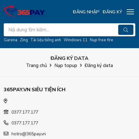
ĐĂNG NHẬP
ĐĂNG KÝ
Garena
Zing
Tài liệu tiếng anh
Windows 11
Nạp free fire
ĐĂNG KÝ DATA
Trang chủ
Nạp topup
Đăng ký data
365PAY.VN SIÊU TIỆN ÍCH
0377.177.177
0377.177.177
hotro@365pay.vn