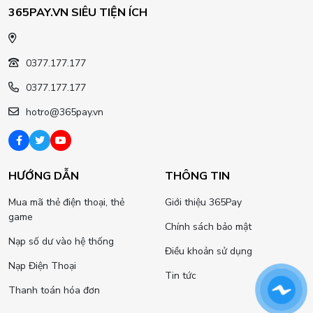
365PAY.VN SIÊU TIỆN ÍCH
0377.177.177
0377.177.177
hotro@365pay.vn
HƯỚNG DẪN
THÔNG TIN
Mua mã thẻ điện thoại, thẻ
Giới thiệu 365Pay
game
Chính sách bảo mật
Nạp số dư vào hệ thống
Điều khoản sử dụng
Nạp Điện Thoại
Tin tức
Thanh toán hóa đơn