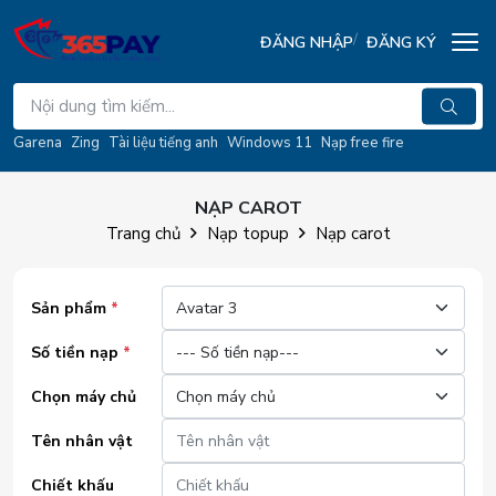
ĐĂNG NHẬP
ĐĂNG KÝ
Garena
Zing
Tài liệu tiếng anh
Windows 11
Nạp free fire
NẠP CAROT
Trang chủ
Nạp topup
Nạp carot
Sản phẩm
*
Số tiền nạp
*
Chọn máy chủ
Tên nhân vật
Chiết khấu