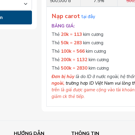
500,000 đ
7.5%
500
Nạp carot
tại đây
án
BẢNG GIÁ:
Thẻ
20k
=
113
kim cương
Thẻ
50k
=
283
kim cương
Thẻ
100k
=
566
kim cương
Thẻ
200k
=
1132
kim cương
Thẻ
500k
=
2830
kim cương
Đơn bị hủy
là do ID ở nước ngoài, hệ th
ngoài,
trường hơp ID Việt Nam vui lòng th
trên là giá được game cộng vào tài khoản
giảm ck thẻ tiếp.
HƯỚNG DẪN
THÔNG TIN