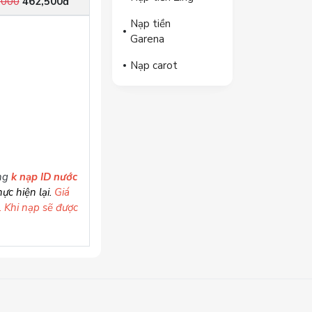
,000
462,500đ
Nạp tiền
Garena
Nạp carot
ống
k nạp ID nước
ực hiện lại.
Giá
. Khi nạp sẽ được