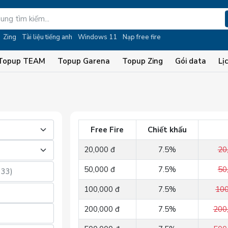
Zing
Tài liệu tiếng anh
Windows 11
Nạp free fire
Topup TEAM
Topup Garena
Topup Zing
Gói data
Lị
Free Fire
Chiết khấu
20,000 đ
7.5%
20
50,000 đ
7.5%
50
100,000 đ
7.5%
100
200,000 đ
7.5%
200