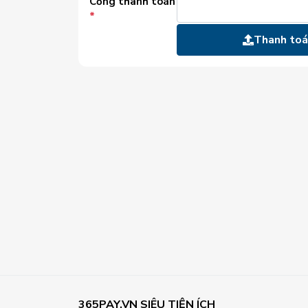
Cổng thanh toán
*
Thanh to
365PAY.VN SIÊU TIỆN ÍCH