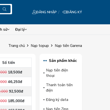
ĐĂNG NHẬP
ĐĂNG KÝ
ch sử
Đại lý
Trang chủ
Nạp topup
Nạp tiền Garena
Sản phẩm khác
Số tiền
Nạp tiền điện
,000
18,500đ
thoại
,000
46,250đ
Thanh toán tiền
điện
,000
92,500đ
Đăng ký data
,000
185,000đ
Nạp tiền Zing