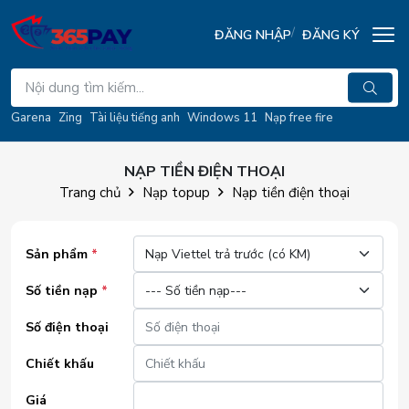
ĐĂNG NHẬP
ĐĂNG KÝ
Garena
Zing
Tài liệu tiếng anh
Windows 11
Nạp free fire
NẠP TIỀN ĐIỆN THOẠI
Trang chủ
Nạp topup
Nạp tiền điện thoại
Sản phẩm
*
Số tiền nạp
*
Số điện thoại
Chiết khấu
Giá