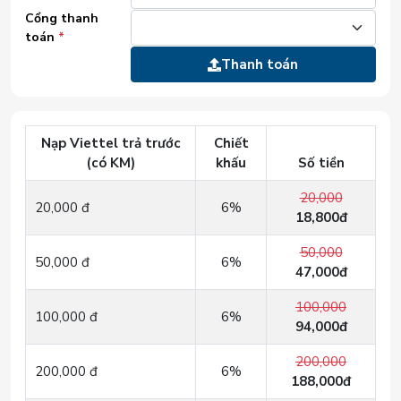
Cổng thanh
toán
*
Thanh toán
Nạp Viettel trả trước
Chiết
(có KM)
khấu
Số tiền
20,000
20,000 đ
6%
18,800đ
50,000
50,000 đ
6%
47,000đ
100,000
100,000 đ
6%
94,000đ
200,000
200,000 đ
6%
188,000đ