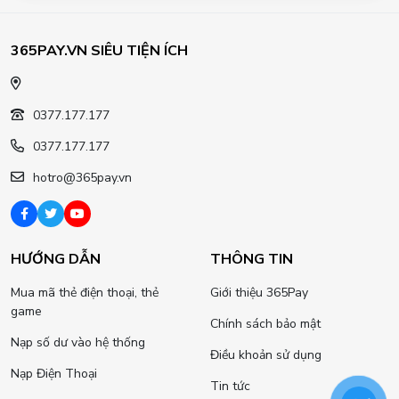
365PAY.VN SIÊU TIỆN ÍCH
0377.177.177
0377.177.177
hotro@365pay.vn
HƯỚNG DẪN
THÔNG TIN
Mua mã thẻ điện thoại, thẻ
Giới thiệu 365Pay
game
Chính sách bảo mật
Nạp số dư vào hệ thống
Điều khoản sử dụng
Nạp Điện Thoại
Tin tức