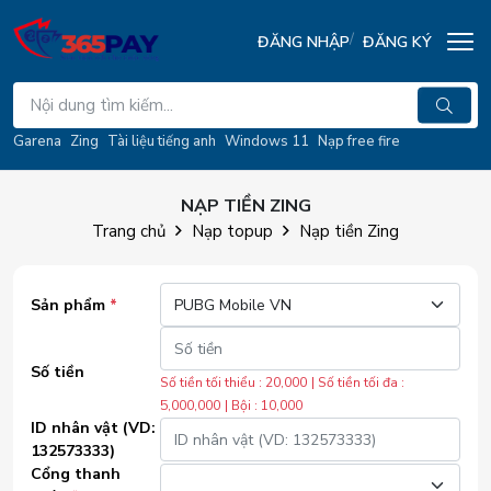
ĐĂNG NHẬP
ĐĂNG KÝ
Garena
Zing
Tài liệu tiếng anh
Windows 11
Nạp free fire
NẠP TIỀN ZING
Trang chủ
Nạp topup
Nạp tiền Zing
Sản phẩm
*
Số tiền
Số tiền tối thiểu : 20,000
| Số tiền tối đa :
5,000,000
| Bội : 10,000
ID nhân vật (VD:
132573333)
Cổng thanh