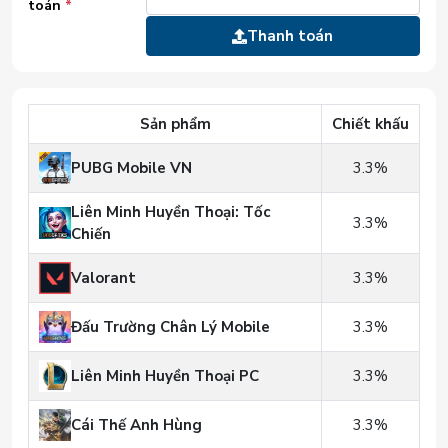
toán
*
Thanh toán
Sản phẩm
Chiết khấu
PUBG Mobile VN
3.3%
Liên Minh Huyền Thoại: Tốc
3.3%
Chiến
Valorant
3.3%
Đấu Trường Chân Lý Mobile
3.3%
Liên Minh Huyền Thoại PC
3.3%
Cái Thế Anh Hùng
3.3%