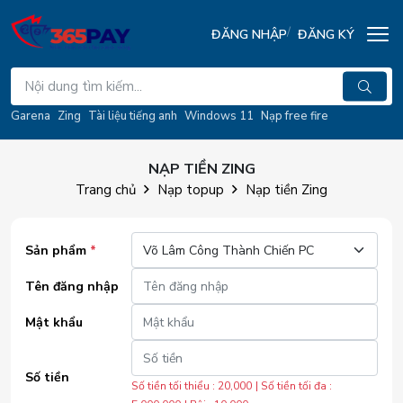
ĐĂNG NHẬP
ĐĂNG KÝ
Garena
Zing
Tài liệu tiếng anh
Windows 11
Nạp free fire
NẠP TIỀN ZING
Trang chủ
Nạp topup
Nạp tiền Zing
Sản phẩm
*
Tên đăng nhập
Mật khẩu
Số tiền
Số tiền tối thiểu : 20,000
| Số tiền tối đa :