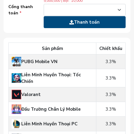
5,000,000
| Bội : 10,000
Cổng thanh
toán
*
Thanh toán
Sản phẩm
Chiết khấu
PUBG Mobile VN
3.3%
Liên Minh Huyền Thoại: Tốc
3.3%
Chiến
Valorant
3.3%
Đấu Trường Chân Lý Mobile
3.3%
Liên Minh Huyền Thoại PC
3.3%